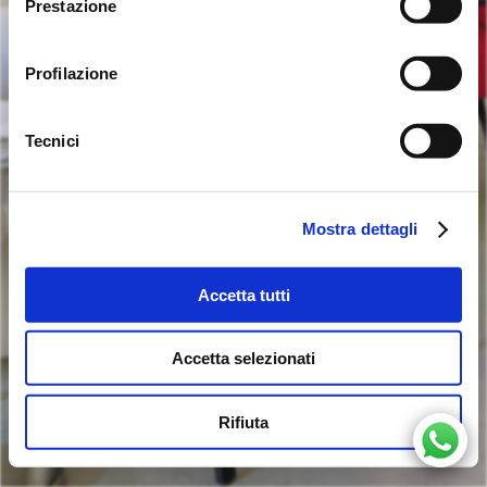
Prestazione
Profilazione
L'esperienza più elegante in città
Tecnici
Tel
0883 521718
Mostra dettagli
Piazza Marina, 5
Barletta
Accetta tutti
Accetta selezionati
Rifiuta